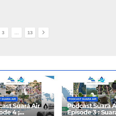
3
…
13
 SUARA AIR
PODCAST SUARA AIR
ast Suara Air
Podcast Suara A
ode 4 ;
Episode 3 : Suar